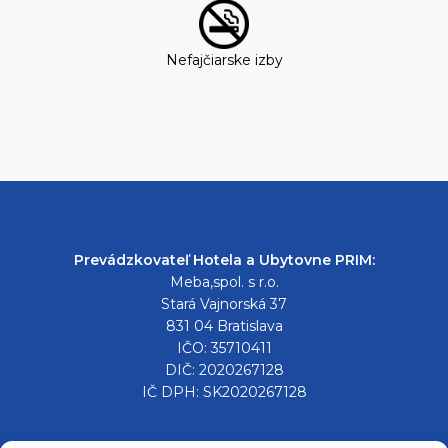
Nefajčiarske izby
Prevádzkovateľ Hotela a Ubytovne PRIM:
Meba,spol. s r.o.
Stará Vajnorská 37
831 04 Bratislava
IČO: 35710411
DIČ: 2020267128
IČ DPH: SK2020267128